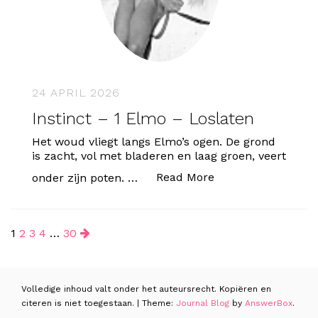
24 APRIL 2026
Instinct – 1 Elmo – Loslaten
Het woud vliegt langs Elmo’s ogen. De grond
is zacht, vol met bladeren en laag groen, veert
“Instinct – 1 Elmo 
Read More
onder zijn poten. …
Berichten
1
2
3
4
…
30
paginering
Volledige inhoud valt onder het auteursrecht. Kopiëren en
citeren is niet toegestaan.
|
Theme:
Journal Blog
by
AnswerBox
.